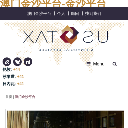
澳门金沙平台-金沙平台
澳门金沙平台
个人
顾问
找到我们
Menu
伦敦:
+44
苏黎世:
+41
日内瓦:
+41
首页
|
澳门金沙平台