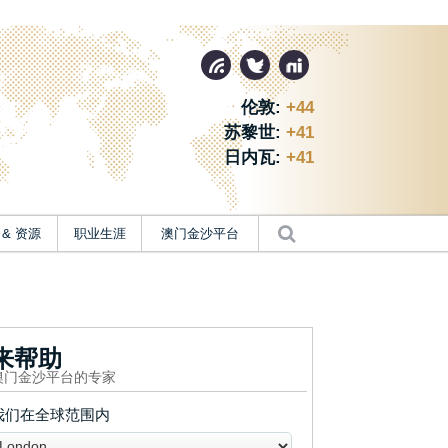
伦敦:
+44
苏黎世:
+41
日内瓦:
+41
 & 资源
职业生涯
澳门金沙平台
来帮助
澳门金沙平台的专家
我们在全球范围内