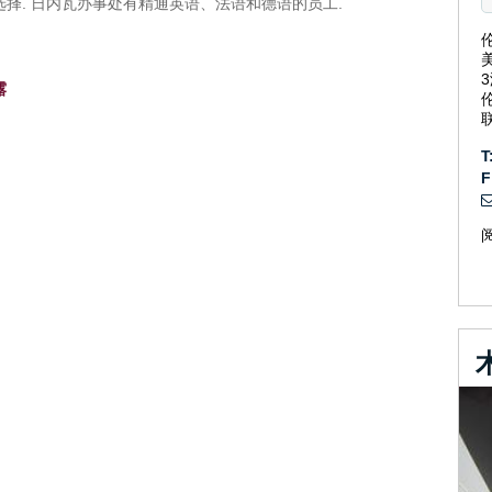
择. 日内瓦办事处有精通英语、法语和德语的员工.
露
T
F