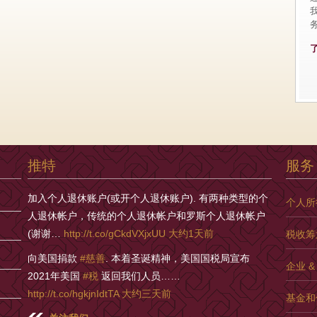
务
推特
服务
加入个人退休账户(或开个人退休账户). 有两种类型的个
个人所
人退休帐户，传统的个人退休帐户和罗斯个人退休帐户
(谢谢…
http://t.co/gCkdVXjxUU
大约1天前
税收筹
向美国捐款
#慈善
. 本着圣诞精神，美国国税局宣布
企业 
2021年美国
#税
返回我们人员……
http://t.co/hgkjnIdtTA
大约三天前
基金和