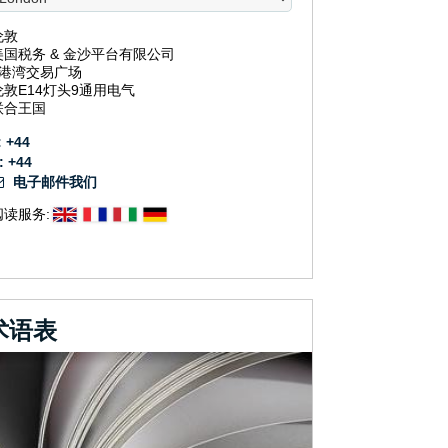
伦敦
美国税务 & 金沙平台有限公司
3港湾交易广场
伦敦E14灯头9通用电气
联合王国
: +44
: +44
电子邮件我们
阅读服务:
术语表